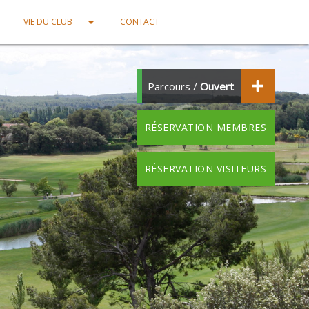
own
arrow_drop_down
VIE DU CLUB
CONTACT
Parcours /
Ouvert
RÉSERVATION MEMBRES
RÉSERVATION VISITEURS