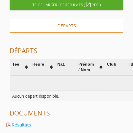
TÉLÉCHARGER LES RÉSULATS (
PDF )
DÉPARTS
DÉPARTS
Tee
Heure
Nat.
Prénom
Club
I
/ Nom
Aucun départ disponible.
DOCUMENTS
Résultats