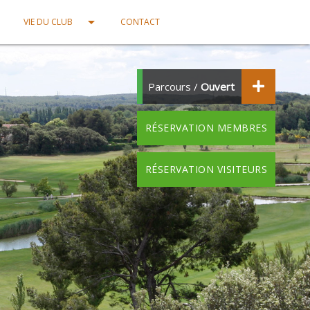
own
arrow_drop_down
VIE DU CLUB
CONTACT
Parcours /
Ouvert
RÉSERVATION MEMBRES
RÉSERVATION VISITEURS