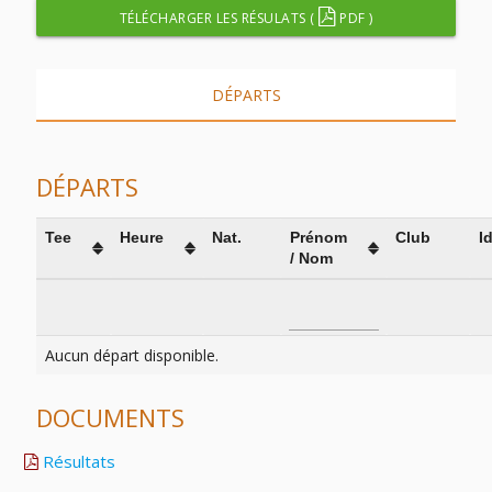
TÉLÉCHARGER LES RÉSULATS (
PDF )
DÉPARTS
DÉPARTS
Tee
Heure
Nat.
Prénom
Club
I
/ Nom
Aucun départ disponible.
DOCUMENTS
Résultats