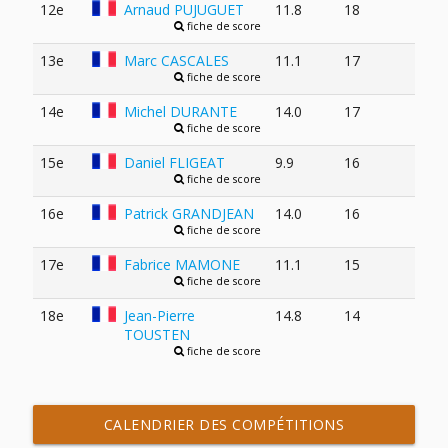
12e
Arnaud PUJUGUET
11.8
18
fiche de score
13e
Marc CASCALES
11.1
17
fiche de score
14e
Michel DURANTE
14.0
17
fiche de score
15e
Daniel FLIGEAT
9.9
16
fiche de score
16e
Patrick GRANDJEAN
14.0
16
fiche de score
17e
Fabrice MAMONE
11.1
15
fiche de score
18e
Jean-Pierre
14.8
14
TOUSTEN
fiche de score
CALENDRIER DES COMPÉTITIONS