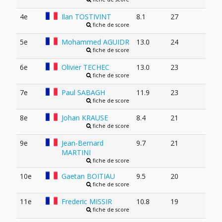
4e
Ilan TOSTIVINT
8.1
27
fiche de score
5e
Mohammed AGUIDR
13.0
24
fiche de score
6e
Olivier TECHEC
13.0
23
fiche de score
7e
Paul SABAGH
11.9
23
fiche de score
8e
Johan KRAUSE
8.4
21
fiche de score
9e
Jean-Bernard
9.7
21
MARTINI
fiche de score
10e
Gaetan BOITIAU
9.5
20
fiche de score
11e
Frederic MISSIR
10.8
19
fiche de score