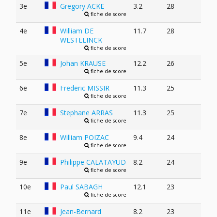
3e
Gregory ACKE
3.2
28
fiche de score
4e
William DE
11.7
28
WESTELINCK
fiche de score
5e
Johan KRAUSE
12.2
26
fiche de score
6e
Frederic MISSIR
11.3
25
fiche de score
7e
Stephane ARRAS
11.3
25
fiche de score
8e
William POIZAC
9.4
24
fiche de score
9e
Philippe CALATAYUD
8.2
24
fiche de score
10e
Paul SABAGH
12.1
23
fiche de score
11e
Jean-Bernard
8.2
23