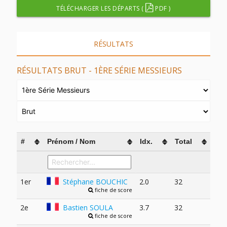
TÉLÉCHARGER LES DÉPARTS (
PDF )
RÉSULTATS
RÉSULTATS BRUT - 1ÈRE SÉRIE MESSIEURS
#
Prénom / Nom
Idx.
Total
1er
Stéphane BOUCHIC
2.0
32
fiche de score
2e
Bastien SOULA
3.7
32
fiche de score