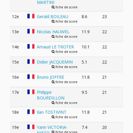
MARTINI
fiche de score
12e
Gerald BOILEAU
8.6
23
fiche de score
13e
Nicolas HAUWEL
11.9
22
fiche de score
14e
Arnaud LE TROTER
10.1
22
fiche de score
15e
Didier JACQUEMIN
5.1
22
fiche de score
16e
Bruno JOFFRE
11.8
21
fiche de score
17e
Philippe
9.5
21
BOURDILLON
fiche de score
18e
Ilan TOSTIVINT
11.8
21
fiche de score
19e
Yann VICTORIA-
7.4
20
NIETO
fiche de score