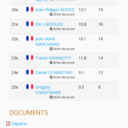
20e
Jean-Philippe ADDED
12.1
19
fiche de score
21e
Eric LIADOUZE
10.8
18
fiche de score
22e
Jean Marie
10.1
18
MARCHIANO
fiche de score
23e
Franck GIANNOTTI
11.8
14
fiche de score
24e
Daniel DI MARTINO
9.1
13
fiche de score
25e
Grégory
9.5
8
CHANTRAINE
fiche de score
DOCUMENTS
Départs