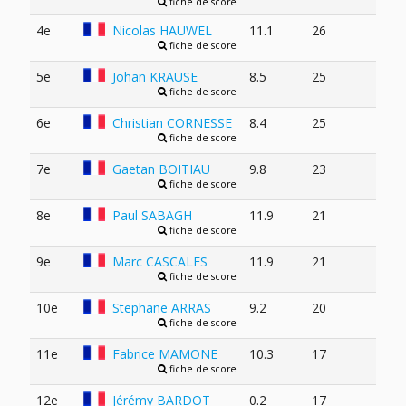
fiche de score
4e
Nicolas HAUWEL
11.1
26
fiche de score
5e
Johan KRAUSE
8.5
25
fiche de score
6e
Christian CORNESSE
8.4
25
fiche de score
7e
Gaetan BOITIAU
9.8
23
fiche de score
8e
Paul SABAGH
11.9
21
fiche de score
9e
Marc CASCALES
11.9
21
fiche de score
10e
Stephane ARRAS
9.2
20
fiche de score
11e
Fabrice MAMONE
10.3
17
fiche de score
12e
Jérémy BARDOT
0.2
17