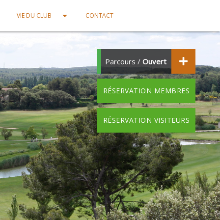
own
arrow_drop_down
VIE DU CLUB
CONTACT
Parcours /
Ouvert
RÉSERVATION MEMBRES
RÉSERVATION VISITEURS