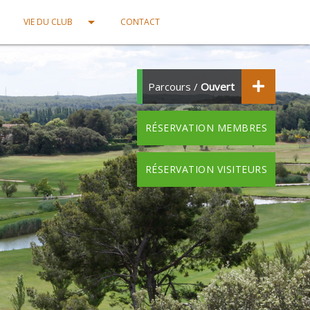
own
arrow_drop_down
VIE DU CLUB
CONTACT
Parcours /
Ouvert
RÉSERVATION MEMBRES
RÉSERVATION VISITEURS